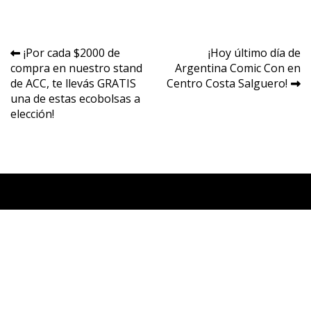
Navegación
¡Por cada $2000 de
¡Hoy último día de
compra en nuestro stand
Argentina Comic Con en
de
de ACC, te llevás GRATIS
Centro Costa Salguero!
entradas
una de estas ecobolsas a
elección!