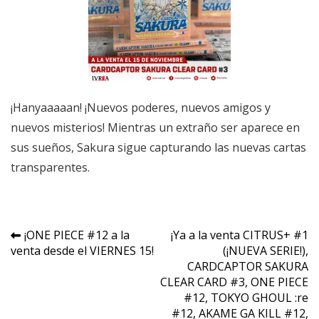
¡Hanyaaaaan! ¡Nuevos poderes, nuevos amigos y
nuevos misterios! Mientras un extraño ser aparece en
sus sueños, Sakura sigue capturando las nuevas cartas
transparentes.
Navegación
¡ONE PIECE #12 a la
¡Ya a la venta CITRUS+ #1
venta desde el VIERNES 15!
(¡NUEVA SERIE!),
de
CARDCAPTOR SAKURA
entradas
CLEAR CARD #3, ONE PIECE
#12, TOKYO GHOUL :re
#12, AKAME GA KILL #12,