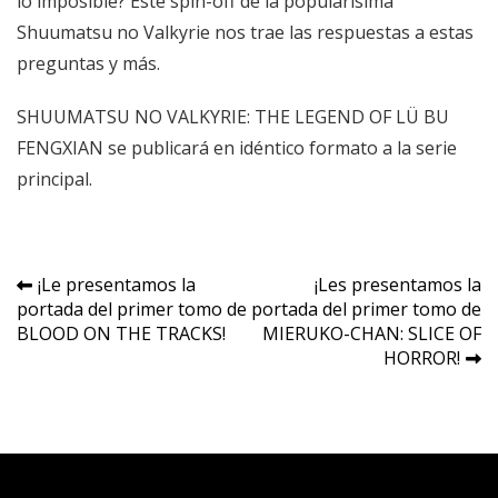
lo imposible? Este spin-off de la popularísima
Shuumatsu no Valkyrie nos trae las respuestas a estas
preguntas y más.
SHUUMATSU NO VALKYRIE: THE LEGEND OF LÜ BU
FENGXIAN se publicará en idéntico formato a la serie
principal.
Navegación
¡Le presentamos la
¡Les presentamos la
portada del primer tomo de
portada del primer tomo de
de
BLOOD ON THE TRACKS!
MIERUKO-CHAN: SLICE OF
entradas
HORROR!