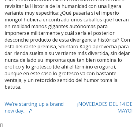
revisitar la Historia de la humanidad con una ligera
variante muy específica: ¿Qué pasaría si el imperio
mongol hubiera encontrado unos caballos que fueran
en realidad manos gigantes autónomas para
imponerse militarmente y cuál sería el posterior
desconche producto de esta divergencia histórica? Con
esta delirante premisa, Shintaro Kago aprovecha para
dar rienda suelta a su vertiente más divertida, sin dejar
nunca de lado su impronta que tan bien combina lo
erótico y lo grotesco (de ahí el término eroguro),
aunque en este caso lo grotesco va con bastante
ventaja, y un retorcido sentido del humor toma la
batuta.
Navegación
We’re starting up a brand
¡NOVEDADES DEL 14 DE
new day… 🎵
MAYO!
de
entradas