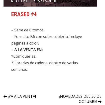
ERASED #4
– Serie de 8 tomos.
– Formato B6 con sobrecubierta. Incluye
páginas a color.
– A LA VENTA EN:
*Comiquerías.
*Librerias de cadena: dentro de varias
semanas.
Navegación
¡YA A LA VENTA!
¡NOVEDADES DEL 30 DE
OCTUBRE!