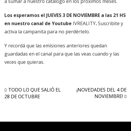
a sumar a nuestro catálogo en los próximos meses.
Los esperamos el JUEVES 3 DE NOVIEMBRE a las 21 HS
en nuestro canal de Youtube
IVREALITY
.
Suscribite y
activa la campanita para no perdértelo.
Y recordá que las emisiones anteriores quedan
guardadas en el canal para que las veas cuando y las
veces que quieras.
Navegación
TODO LO QUE SALIÓ EL
¡NOVEDADES DEL 4 DE
NOVIEMBRE!
28 DE OCTUBRE
de
entradas