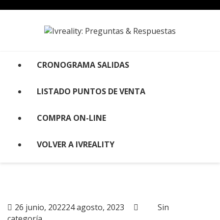
Skip
to
content
CRONOGRAMA SALIDAS
LISTADO PUNTOS DE VENTA
COMPRA ON-LINE
VOLVER A IVREALITY
26 junio, 2022
24 agosto, 2023
Sin
categoría