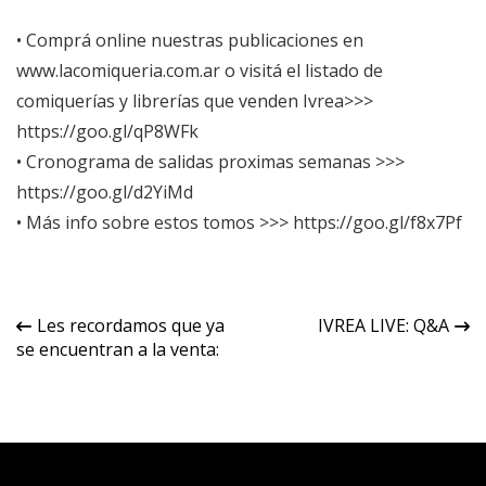
• Comprá online nuestras publicaciones en
www.lacomiqueria.com.ar
o visitá el listado de
comiquerías y librerías que venden Ivrea>>>
https://goo.gl/qP8WFk
• Cronograma de salidas proximas semanas >>>
https://goo.gl/d2YiMd
• Más info sobre estos tomos >>>
https://goo.gl/f8x7Pf
Navegación
Les recordamos que ya
IVREA LIVE: Q&A
se encuentran a la venta:
de
entradas