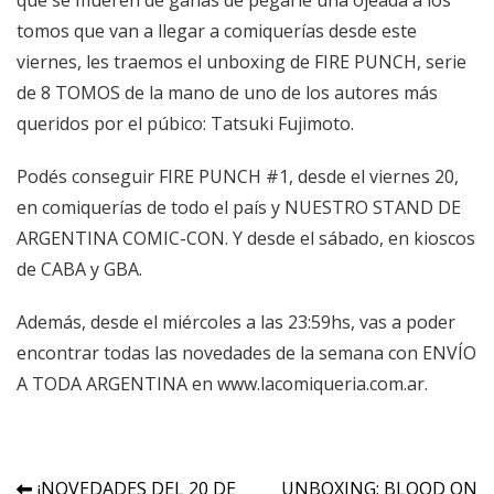
que se mueren de ganas de pegarle una ojeada a los
tomos que van a llegar a comiquerías desde este
viernes, les traemos el unboxing de FIRE PUNCH, serie
de 8 TOMOS de la mano de uno de los autores más
queridos por el púbico: Tatsuki Fujimoto.
Podés conseguir FIRE PUNCH #1, desde el viernes 20,
en comiquerías de todo el país y NUESTRO STAND DE
ARGENTINA COMIC-CON. Y desde el sábado, en kioscos
de CABA y GBA.
Además, desde el miércoles a las 23:59hs, vas a poder
encontrar todas las novedades de la semana con ENVÍO
A TODA ARGENTINA en
www.lacomiqueria.com.ar
.
Navegación
¡NOVEDADES DEL 20 DE
UNBOXING: BLOOD ON