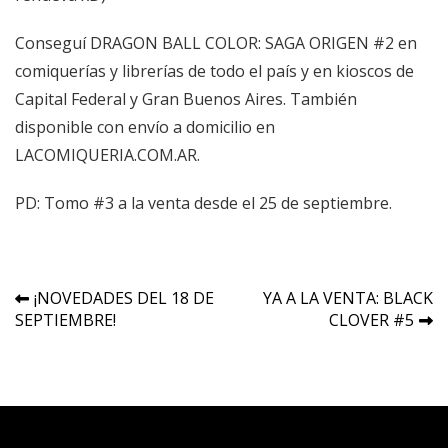
Conseguí DRAGON BALL COLOR: SAGA ORIGEN #2 en
comiquerías y librerías de todo el país y en kioscos de
Capital Federal y Gran Buenos Aires. También
disponible con envío a domicilio en
LACOMIQUERIA.COM.AR
.
PD: Tomo #3 a la venta desde el 25 de septiembre.
Navegación
¡NOVEDADES DEL 18 DE
YA A LA VENTA: BLACK
SEPTIEMBRE!
CLOVER #5
de
entradas