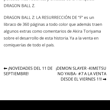
DRAGON BALL Z.
DRAGON BALL Z: LA RESURRECCIÓN DE “F” es un
libraco de 360 páginas a todo color que además traen
algunos extras como comentarios de Akira Toriyama
sobre el desarrollo de esta historia. Ya a la venta en
comiquerías de todo el país.
Navegación
¡NOVEDADES DEL 11 DE
¡DEMON SLAYER -KIMETSU
SEPTIEMBRE!
NO YAIBA- #7 A LA VENTA
de
DESDE EL VIERNES 11!
entradas