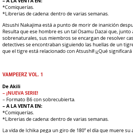
– A LA VENTA EN:
*Comiquerías.
*Librerias de cadena: dentro de varias semanas.
Atsushi Nakajima está a punto de morir de inanición despué
Resulta que ese hombre es un tal Osamu Dazai que, junto 
sobrenaturales, sus miembros se encargan de resolver ca
detectives se encontraban siguiendo las huellas de un tigr
que el tigre está relacionado con Atsushi!! ¡¿Qué significará
VAMPEERZ VOL. 1
De Akili
– ¡NUEVA SERIE!
– Formato B6 con sobrecubierta.
– A LA VENTA EN:
*Comiquerías.
*Librerias de cadena: dentro de varias semanas.
La vida de Ichika pega un giro de 180º el día que muere su