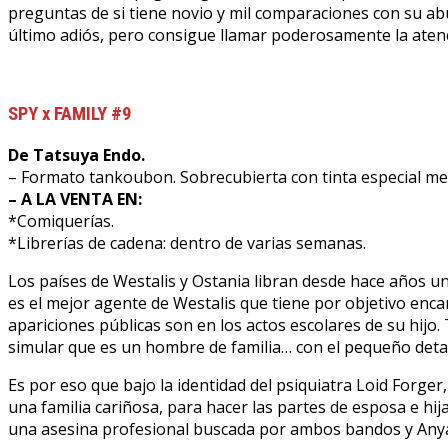
preguntas de si tiene novio y mil comparaciones con su abu
último adiós, pero consigue llamar poderosamente la atenc
SPY x FAMILY #9
De Tatsuya Endo.
– Formato tankoubon. Sobrecubierta con tinta especial meta
– A LA VENTA EN:
*Comiquerías.
*Librerías de cadena: dentro de varias semanas.
Los países de Westalis y Ostania libran desde hace años un
es el mejor agente de Westalis que tiene por objetivo en
apariciones públicas son en los actos escolares de su hijo.
simular que es un hombre de familia… con el pequeño detalle
Es por eso que bajo la identidad del psiquiatra Loid Forger,
una familia cariñosa, para hacer las partes de esposa e h
una asesina profesional buscada por ambos bandos y Anya 