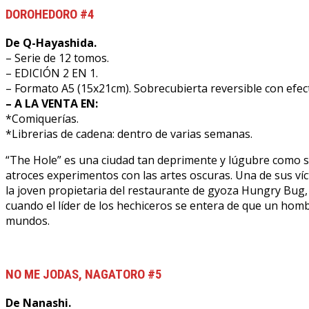
DOROHEDORO #4
De Q-Hayashida.
– Serie de 12 tomos.
– EDICIÓN 2 EN 1.
– Formato A5 (15x21cm). Sobrecubierta reversible con efecto 
– A LA VENTA EN:
*Comiquerías.
*Librerias de cadena: dentro de varias semanas.
“The Hole” es una ciudad tan deprimente y lúgubre como su n
atroces experimentos con las artes oscuras. Una de sus ví
la joven propietaria del restaurante de gyoza Hungry Bug,
cuando el líder de los hechiceros se entera de que un hom
mundos.
NO ME JODAS, NAGATORO #5
De Nanashi.