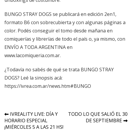
unboxings de costumbre.
BUNGO STRAY DOGS se publicará en edición 2en1,
formato B6 con sobrecubierta y con algunas páginas a
color. Podés conseguir el tomo desde mañana en
comiquerías y librerías de todo el país o, ya mismo, con
ENVÍO A TODA ARGENTINA en
www.lacomiqueria.com.ar
.
¿Todavía no sabés de qué se trata BUNGO STRAY
DOGS? Leé la sinopsis acá:
https://ivrea.com.ar/news.htm#BUNGO
Navegación
IVREALITY LIVE: DÍA Y
TODO LO QUE SALIÓ EL 30
HORARIO ESPECIAL
DE SEPTIEMBRE
de
¡MIÉRCOLES 5 A LAS 21 HS!