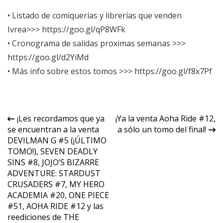
• Listado de comiquerías y librerías que venden
Ivrea>>>
https://goo.gl/qP8WFk
• Cronograma de salidas proximas semanas >>>
https://goo.gl/d2YiMd
• Más info sobre estos tomos >>>
https://goo.gl/f8x7Pf
Navegación
¡Les recordamos que ya
¡Ya la venta Aoha Ride #12,
se encuentran a la venta
a sólo un tomo del final!
de
DEVILMAN G #5 (¡ÚLTIMO
entradas
TOMO!), SEVEN DEADLY
SINS #8, JOJO’S BIZARRE
ADVENTURE: STARDUST
CRUSADERS #7, MY HERO
ACADEMIA #20, ONE PIECE
#51, AOHA RIDE #12 y las
reediciones de THE