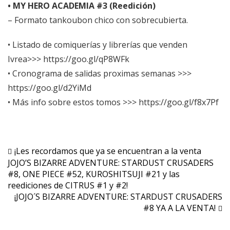
• MY HERO ACADEMIA #3 (Reedición)
– Formato tankoubon chico con sobrecubierta.
• Listado de comiquerías y librerías que venden
Ivrea>>>
https://goo.gl/qP8WFk
• Cronograma de salidas proximas semanas >>>
https://goo.gl/d2YiMd
• Más info sobre estos tomos >>>
https://goo.gl/f8x7Pf
Navegación
¡Les recordamos que ya se encuentran a la venta
JOJO’S BIZARRE ADVENTURE: STARDUST CRUSADERS
de
#8, ONE PIECE #52, KUROSHITSUJI #21 y las
entradas
reediciones de CITRUS #1 y #2!
¡JOJO´S BIZARRE ADVENTURE: STARDUST CRUSADERS
#8 YA A LA VENTA!