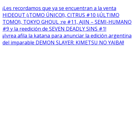
Navegación
¡Les recordamos que ya se encuentran a la venta
HIDEOUT (¡TOMO ÚNICO!), CITRUS #10 (¡ÚLTIMO
de
TOMO!), TOKYO GHOUL :re #11, AJIN – SEMI-HUMANO
entradas
#9 y la reedición de SEVEN DEADLY SINS #1!
¡¡Ivrea afila la katana para anunciar la edición argentina
del imparable DEMON SLAYER: KIMETSU NO YAIBA!!