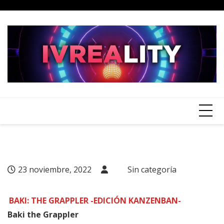
Skip
to
content
23 noviembre, 2022
Sin categoría
BAKI: THE GRAPPLER -EDICIÓN KANZENBAN-
Baki the Grappler