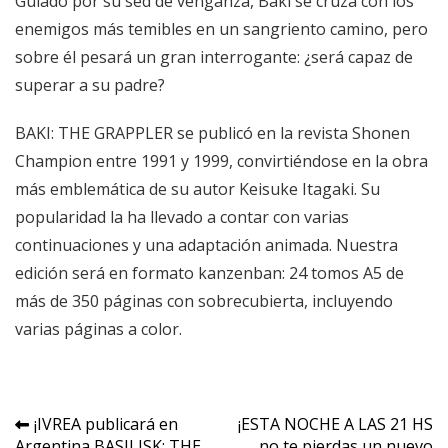
Guiado por su sed de venganza, Baki se cruza con los
enemigos más temibles en un sangriento camino, pero
sobre él pesará un gran interrogante: ¿será capaz de
superar a su padre?
BAKI: THE GRAPPLER se publicó en la revista Shonen
Champion entre 1991 y 1999, convirtiéndose en la obra
más emblemática de su autor Keisuke Itagaki. Su
popularidad la ha llevado a contar con varias
continuaciones y una adaptación animada. Nuestra
edición será en formato kanzenban: 24 tomos A5 de
más de 350 páginas con sobrecubierta, incluyendo
varias páginas a color.
Navegación
¡IVREA publicará en
¡ESTA NOCHE A LAS 21 HS
Argentina BASILISK: THE
no te pierdas un nuevo