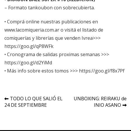
– Formato tankoubon con sobrecubierta.
• Comprá online nuestras publicaciones en
www.lacomiqueria.com.ar
o visitá el listado de
comiquerías y librerías que venden Ivrea>>>
https://goo.gl/qP8WFk
• Cronograma de salidas proximas semanas >>>
https://goo.gl/d2YiMd
• Más info sobre estos tomos >>>
https://goo.gl/f8x7Pf
Navegación
TODO LO QUE SALIÓ EL
UNBOXING: REIRAKU de
24 DE SEPTIEMBRE
INIO ASANO
de
entradas