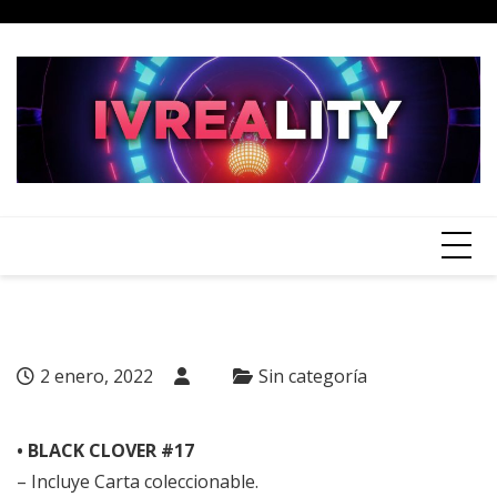
Skip
to
content
2 enero, 2022
Sin categoría
• BLACK CLOVER #17
– Incluye Carta coleccionable.