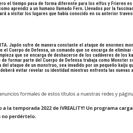
ero el tiempo pasa de forma diferente para los elfos y Frieren 
 como aprendiz a un humano llamado Fern. Llevados por la fascina
rá a visitar los lugares que había conocido en su anterior traves
Japón sufre de manera constante el ataque de enormes monst
te el Cuerpo de Defensa, un comando que se encarga de eliminar 
impieza que se encarga de deshacerse de los cadáveres de los kai
 de formar parte del Cuerpo de Defensa trabaja como Monster sw
 del ataque de un monstruo, sea invadido por un pequeño kaiju que
 deberá evitar revelar su identidad mientras enfrenta las nueva
nuncios formales de estos títulos a nuestras redes y págin
o a la temporada 2022 de IVREALITY! Un programa cargad
 no perdértelo.