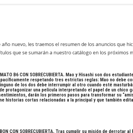
año nuevo, les traemos el resumen de los anuncios que hici
ítulos que se sumarán a nuestro catálogo en los próximos 
MATO B6 CON SOBRECUBIERTA. Mao y Hisashi son dos estudiantes 
pacíficamente respetando tres estrictas reglas: Mao no debe con
 ninguno de los dos debe interrumpir al otro cuando esté mastur
 de protagonizar una película interpretando el papel de un chico 
sentimientos, darán los primeros pasos para transformar su “ami
historias cortas relacionadas a la principal y que también edi
 CON SOBRECUBIERTA. Tras cumplir su misión de derrotar al Re