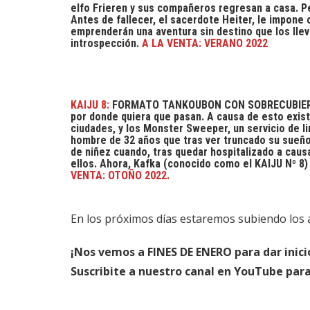
elfo Frieren y sus compañeros regresan a casa. P
Antes de fallecer, el sacerdote Heiter, le impone
emprenderán una aventura sin destino que los lleva
introspección.
A LA VENTA: VERANO 2022
KAIJU 8:
FORMATO TANKOUBON CON SOBRECUBIERTA. 
por donde quiera que pasan. A causa de esto exis
ciudades, y los Monster Sweeper, un servicio de l
hombre de 32 años que tras ver truncado su sueño
de niñez cuando, tras quedar hospitalizado a causa
ellos. Ahora, Kafka (conocido como el KAIJU Nº 8)
VENTA: OTOÑO 2022.
En los próximos días estaremos subiendo los a
¡Nos vemos a FINES DE ENERO para dar inici
Suscribite a nuestro canal en YouTube para