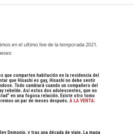
mos en el ultimo live de la temporada 2021.
meses:
que comparten habitación en la residencia del
tar que Hisashi es gay, Hisashi no debe sentir
bándose. Todo cambiará cuando un compañero del
gay rebelde. Así estos dos adolescentes, que no
stad” en una fogosa relación. Existe otro tomo
taremos un par de meses después.
A LA VENTA:
y Demonio, y tras una década de viaje, La maga