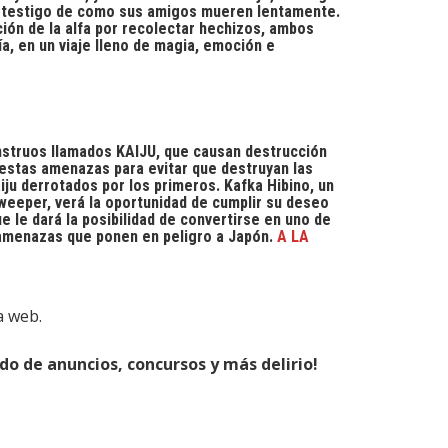
es testigo de como sus amigos mueren lentamente.
ción de la alfa por recolectar hechizos, ambos
ía, en un viaje lleno de magia, emoción e
ruos llamados KAIJU, que causan destrucción
estas amenazas para evitar que destruyan las
ju derrotados por los primeros. Kafka Hibino, un
eeper, verá la oportunidad de cumplir su deseo
 le dará la posibilidad de convertirse en uno de
s amenazas que ponen en peligro a Japón.
A LA
a web.
o de anuncios, concursos y más delirio!