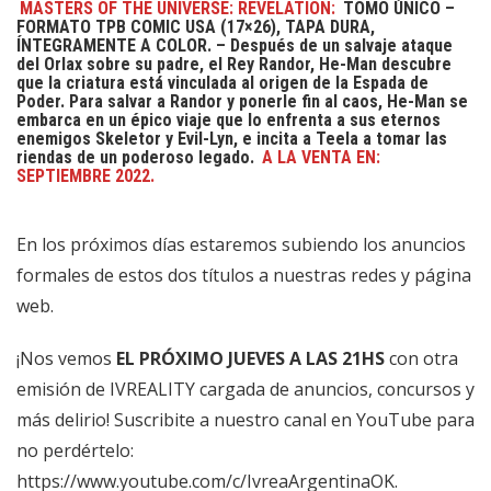
MASTERS OF THE UNIVERSE: REVELATION:
TOMO ÚNICO –
FORMATO TPB COMIC USA (17×26), TAPA DURA,
ÍNTEGRAMENTE A COLOR. – Después de un salvaje ataque
del Orlax sobre su padre, el Rey Randor, He-Man descubre
que la criatura está vinculada al origen de la Espada de
Poder. Para salvar a Randor y ponerle fin al caos, He-Man se
embarca en un épico viaje que lo enfrenta a sus eternos
enemigos Skeletor y Evil-Lyn, e incita a Teela a tomar las
riendas de un poderoso legado.
A LA VENTA EN:
SEPTIEMBRE 2022.
En los próximos días estaremos subiendo los anuncios
formales de estos dos títulos a nuestras redes y página
web.
¡Nos vemos
EL PRÓXIMO JUEVES A LAS 21HS
con otra
emisión de IVREALITY cargada de anuncios, concursos y
más delirio! Suscribite a nuestro canal en YouTube para
no perdértelo:
https://www.youtube.com/c/IvreaArgentinaOK
.