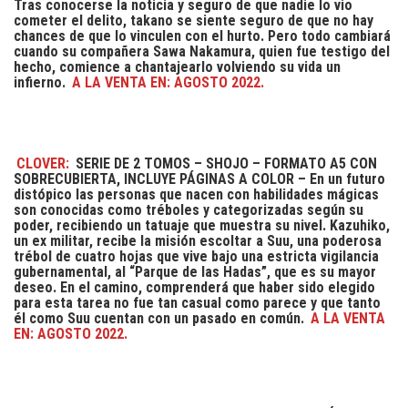
Tras conocerse la noticia y seguro de que nadie lo vio
cometer el delito, takano se siente seguro de que no hay
chances de que lo vinculen con el hurto. Pero todo cambiará
cuando su compañera Sawa Nakamura, quien fue testigo del
hecho, comience a chantajearlo volviendo su vida un
infierno.
A LA VENTA EN: AGOSTO 2022.
CLOVER:
SERIE DE 2 TOMOS – SHOJO – FORMATO A5 CON
SOBRECUBIERTA, INCLUYE PÁGINAS A COLOR – En un futuro
distópico las personas que nacen con habilidades mágicas
son conocidas como tréboles y categorizadas según su
poder, recibiendo un tatuaje que muestra su nivel. Kazuhiko,
un ex militar, recibe la misión escoltar a Suu, una poderosa
trébol de cuatro hojas que vive bajo una estricta vigilancia
gubernamental, al “Parque de las Hadas”, que es su mayor
deseo. En el camino, comprenderá que haber sido elegido
para esta tarea no fue tan casual como parece y que tanto
él como Suu cuentan con un pasado en común.
A LA VENTA
EN: AGOSTO 2022.