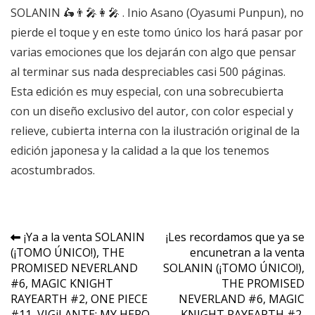
SOLANIN
🛵
👨‍🎤
👩‍🎤
. Inio Asano (Oyasumi Punpun), no
pierde el toque y en este tomo único los hará pasar por
varias emociones que los dejarán con algo que pensar
al terminar sus nada despreciables casi 500 páginas.
Esta edición es muy especial, con una sobrecubierta
con un diseño exclusivo del autor, con color especial y
relieve, cubierta interna con la ilustración original de la
edición japonesa y la calidad a la que los tenemos
acostumbrados.
Navegación
¡Ya a la venta SOLANIN
¡Les recordamos que ya se
(¡TOMO ÚNICO!), THE
encunetran a la venta
de
PROMISED NEVERLAND
SOLANIN (¡TOMO ÚNICO!),
entradas
#6, MAGIC KNIGHT
THE PROMISED
RAYEARTH #2, ONE PIECE
NEVERLAND #6, MAGIC
#11, VIGiLANTE: MY HERO
KNIGHT RAYEARTH #2,