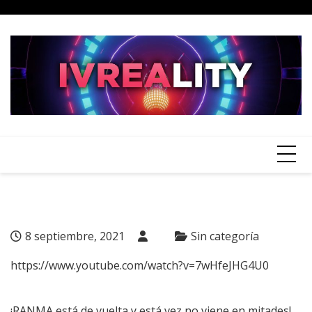
Skip
to
content
8 septiembre, 2021
Sin categoría
https://www.youtube.com/watch?v=7wHfeJHG4U0
¡RANMA está de vuelta y está vez no viene en mitades!