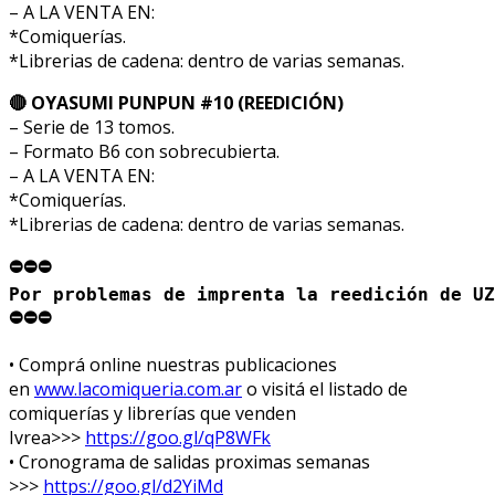
– A LA VENTA EN:
*Comiquerías.
*Librerias de cadena: dentro de varias semanas.
🔴 OYASUMI PUNPUN #10 (REEDICIÓN)
– Serie de 13 tomos.
– Formato B6 con sobrecubierta.
– A LA VENTA EN:
*Comiquerías.
*Librerias de cadena: dentro de varias semanas.
⛔⛔⛔ 
Por problemas de imprenta la reedición de UZ
⛔⛔⛔
• Comprá online nuestras publicaciones
en
www.lacomiqueria.com.ar
o visitá el listado de
comiquerías y librerías que venden
Ivrea>>>
https://goo.gl/qP8WFk
• Cronograma de salidas proximas semanas
>>>
https://goo.gl/d2YiMd