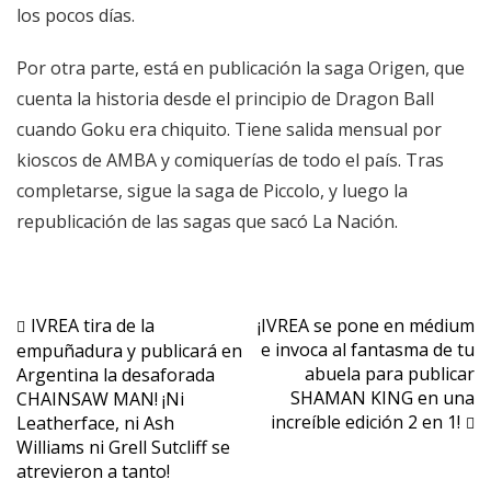
los pocos días.
Por otra parte, está en publicación la saga Origen, que
cuenta la historia desde el principio de Dragon Ball
cuando Goku era chiquito. Tiene salida mensual por
kioscos de AMBA y comiquerías de todo el país. Tras
completarse, sigue la saga de Piccolo, y luego la
republicación de las sagas que sacó La Nación.
Navegación
IVREA tira de la
¡IVREA se pone en médium
e invoca al fantasma de tu
empuñadura y publicará en
de
abuela para publicar
Argentina la desaforada
entradas
SHAMAN KING en una
CHAINSAW MAN! ¡Ni
increíble edición 2 en 1!
Leatherface, ni Ash
Williams ni Grell Sutcliff se
atrevieron a tanto!